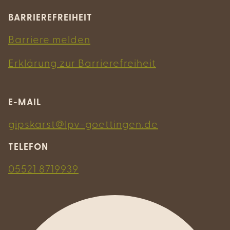
BARRIEREFREIHEIT
Barriere melden
Erklärung zur Barrierefreiheit
E-MAIL
gipskarst@lpv-goettingen.de
TELEFON
05521 8719939