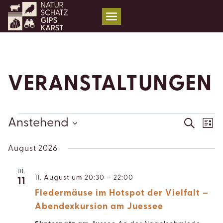
Zum
Inhalt
springen
VERANSTALTUNGEN
VERANSTALTUNGEN
V
Anstehend
VER
Suche
Liste
AN
Datum
SUC
August 2026
wählen.
NA
UND
DI.
11. August um 20:30
–
22:00
11
ANSI
Fledermäuse im Hotspot der Vielfalt –
NAVI
Abendexkursion am Juessee