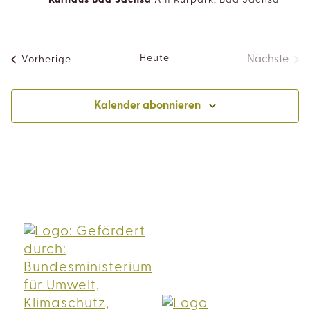
Kurhaus Bad Sachsa
Am Kurpark, Bad Sachsa
Heute
Veranstaltungen
Nächste
Vorherige
Veranst
Kalender abonnieren