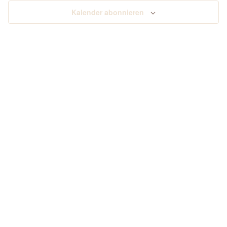
2026
ANSI
Kalender abonnieren
NAVI