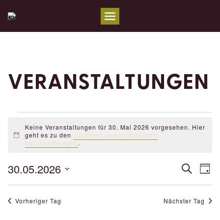
Zum
Inhalt
springen
VERANSTALTUNGEN
VERANSTALTUNGEN
Keine Veranstaltungen für 30. Mai 2026 vorgesehen. Hier
geht es zu den
nächsten bevorstehenden
Hinweis
Veranstaltungen
.
FÜR
30.05.2026
V
VER
Suche
30.
Tag
AN
Datum
SUC
MAI
wählen.
NA
Vorheriger Tag
Nächster Tag
UND