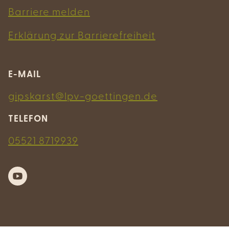
Barriere melden
Erklärung zur Barrierefreiheit
E-MAIL
gipskarst@lpv-goettingen.de
TELEFON
05521 8719939