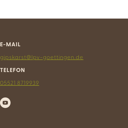
E-MAIL
gipskarst@lpv-goettingen.de
TELEFON
05521 8719939