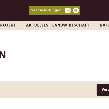
Veranstaltungen
PROJEKT
AKTUELLES
LANDWIRTSCHAFT
NAT
N
N
Ver