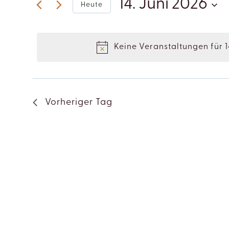
14.
14. Juni 2026
Heute
nach
ANSICHTEN,
Veranstaltungen
Datum
JUNI
NAVIGATION
Schlüsselwort.
wählen.
Keine Veranstaltungen für 1
2026
Vorheriger Tag