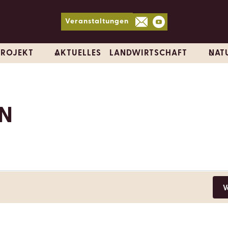
Veranstaltungen
PROJEKT
AKTUELLES
LANDWIRTSCHAFT
NAT
N
N
V