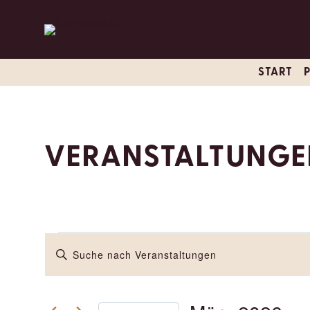
Zum
Inhalt
springen
START
VERANSTALTUNGE
VERANSTALTUNGE
VERANSTALTUNGEN
Bitte
Schlüsselwort
SUCHE
eingeben.
UND
Suche