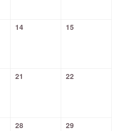
0
0
14
15
tungen,
Veranstaltungen,
Veranstaltungen,
0
0
21
22
tungen,
Veranstaltungen,
Veranstaltungen,
0
0
28
29