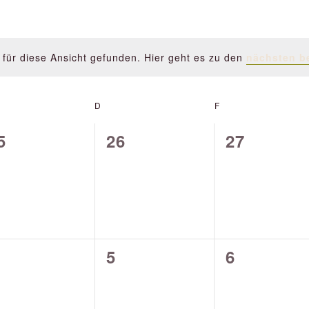
für diese Ansicht gefunden. Hier geht es zu den
nächsten b
Hinweis
TTWOCH
D
DONNERSTAG
F
FREITAG
0
0
5
26
27
n,
eranstaltungen,
Veranstaltungen,
Veranstal
0
0
5
6
n,
eranstaltungen,
Veranstaltungen,
Veranstal