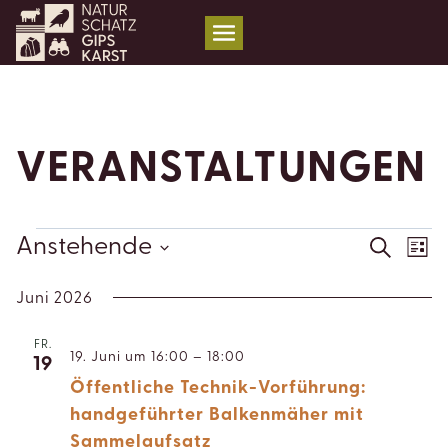
Zum
Inhalt
springen
VERANSTALTUNGEN
VERANSTALTUNGEN
V
Anstehende
VER
Suche
Liste
AN
Datum
SUC
Juni 2026
wählen.
NA
UND
FR.
19. Juni um 16:00
–
18:00
19
ANSI
Öffentliche Technik-Vorführung:
NAVI
handgeführter Balkenmäher mit
Sammelaufsatz