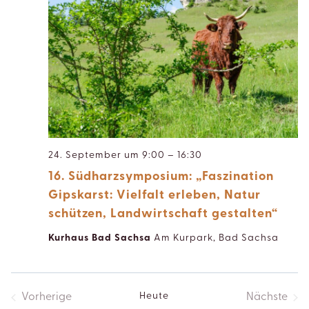
24. September um 9:00
–
16:30
16. Südharzsymposium: „Faszination
Gipskarst: Vielfalt erleben, Natur
schützen, Landwirtschaft gestalten“
Kurhaus Bad Sachsa
Am Kurpark, Bad Sachsa
Heute
Vorherige
Nächste