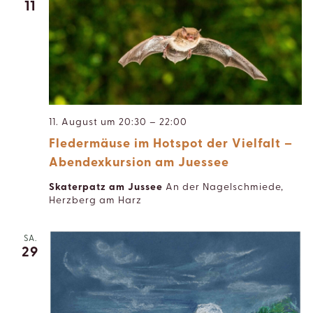
11
11. August um 20:30
–
22:00
Fledermäuse im Hotspot der Vielfalt –
Abendexkursion am Juessee
Skaterpatz am Jussee
An der Nagelschmiede,
Herzberg am Harz
SA.
29