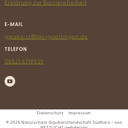
Erklärung zur Barrierefreiheit
E-MAIL
gipskarst@lpv-goettingen.de
TELEFON
05521 8719939
Datenschutz
Impressum
© 2026 Naturschatz Gipskarstlandschaft Südharz - von
NETZLICHT webdesign